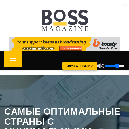
Skip
CASPIAN RADIO
to
content
Primary
СЛУШАТЬ РАДИО
Menu
САМЫЕ ОПТИМАЛЬНЫЕ
СТРАНЫ С