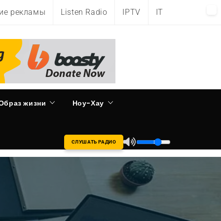
ие рекламы
Listen Radio
IPTV
IT
Образ жизни
Ноу-Хау
СЛУШАТЬ РАДИО