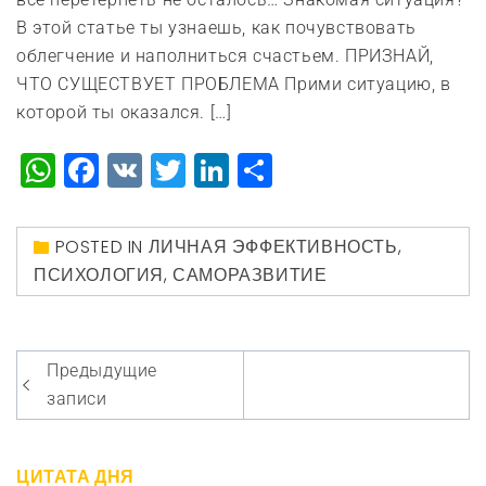
В этой статье ты узнаешь, как почувствовать
облегчение и наполниться счастьем. ПРИЗНАЙ,
ЧТО СУЩЕСТВУЕТ ПРОБЛЕМА Прими ситуацию, в
которой ты оказался. […]
WhatsApp
Facebook
VK
Twitter
LinkedIn
Отправить
POSTED IN
ЛИЧНАЯ ЭФФЕКТИВНОСТЬ
,
ПСИХОЛОГИЯ
,
САМОРАЗВИТИЕ
Навигация
Предыдущие
по
записи
записям
ЦИТАТА ДНЯ