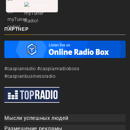
ПАРТНЕР
#caspianradio #caspianradioboss
#caspianbusinessradio
Мысли успешных людей
Размещение рекламы