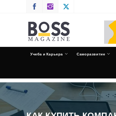
Skip
to
content
CASPIAN RADIO
Учеба и Карьера
Саморазвитие
КАК КУПИТЬ КОМПА