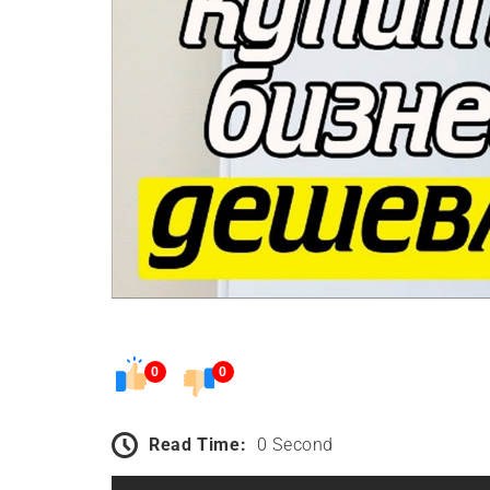
0
0
Read Time:
0 Second