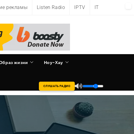
ие рекламы
Listen Radio
IPTV
IT
Образ жизни
Ноу-Хау
СЛУШАТЬ РАДИО