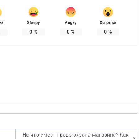
Sleepy
Angry
Surprise
ed
0
%
0
%
0
%
%
На что имеет право охрана магазина? Как