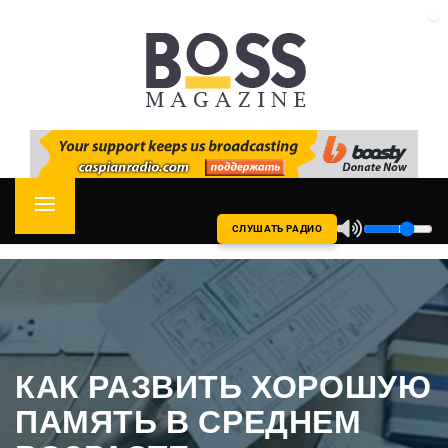
Skip
CASPIAN RADIO
to
content
Primary
СЛУШАТЬ РАДИО
Menu
КАК РАЗВИТЬ ХОРОШУЮ
ПАМЯТЬ В СРЕДНЕМ