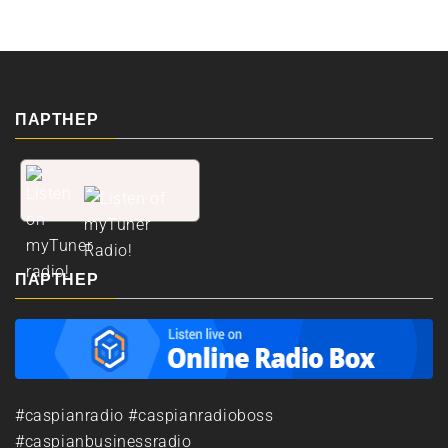
ПАРТНЕР
ПАРТНЕР
#caspianradio #caspianradioboss
#caspianbusinessradio