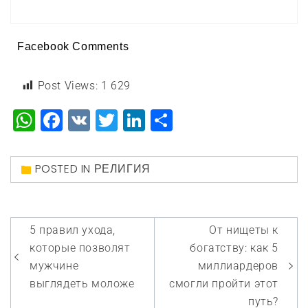
Facebook Comments
Post Views:
1 629
WhatsApp
Facebook
VK
Twitter
LinkedIn
Отправить
POSTED IN
РЕЛИГИЯ
Навигация
5 правил ухода,
От нищеты к
по
которые позволят
богатству: как 5
записям
мужчине
миллиардеров
выглядеть моложе
смогли пройти этот
путь?