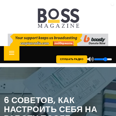
Skip
CASPIAN RADIO
to
content
Primary
СЛУШАТЬ РАДИО
Menu
6 СОВЕТОВ, КАК
НАСТРОИТЬ СЕБЯ НА