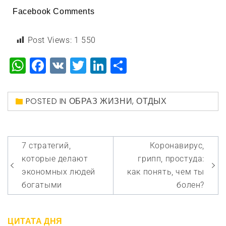
Facebook Comments
Post Views:
1 550
WhatsApp
Facebook
VK
Twitter
LinkedIn
Отправить
POSTED IN
ОБРАЗ ЖИЗНИ
,
ОТДЫХ
Навигация
7 стратегий,
Коронавирус,
по
которые делают
грипп, простуда:
записям
экономных людей
как понять, чем ты
богатыми
болен?
ЦИТАТА ДНЯ