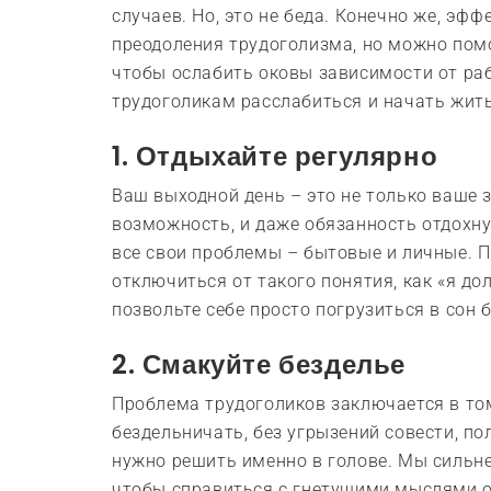
случаев. Но, это не беда. Конечно же, эф
преодоления трудоголизма, но можно помо
чтобы ослабить оковы зависимости от ра
трудоголикам расслабиться и начать жит
1. Отдыхайте регулярно
Ваш выходной день – это не только ваше з
возможность, и даже обязанность отдохн
все свои проблемы – бытовые и личные. П
отключиться от такого понятия, как «я до
позвольте себе просто погрузиться в сон 
2. Смакуйте безделье
Проблема трудоголиков заключается в том,
бездельничать, без угрызений совести, п
нужно решить именно в голове. Мы сильн
чтобы справиться с гнетущими мыслями о т