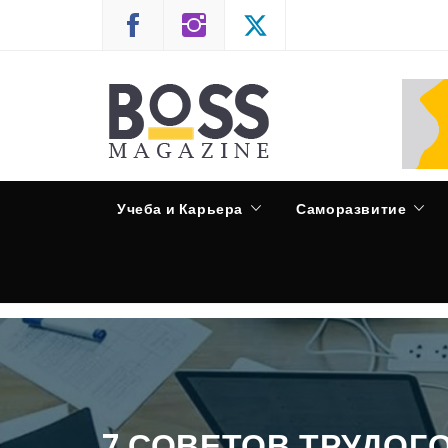
Skip
to
content
CASPIAN RADIO
Учеба и Карьера
Саморазвитие
7 СОВЕТОВ ТРУДОГ