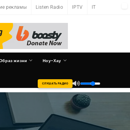
ие рекламы
Listen Radio
IPTV
IT
Образ жизни
Ноу-Хау
СЛУШАТЬ РАДИО