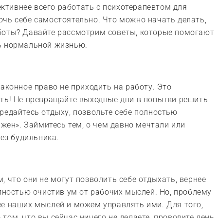
фективнее всего работать с психотерапевтом для
чь себе самостоятельно. Что можно начать делать,
боты? Давайте рассмотрим советы, которые помогают
ь нормальной жизнью.
аконное право не приходить на работу. Это
уть! Не превращайте выходные дни в попытки решить
редайтесь отдыху, позвольте себе полностью
лжен». Займитесь тем, о чем давно мечтали или
без будильника.
 что они не могут позволить себе отдыхать, вернее
олностью очистив ум от рабочих мыслей. Но, проблему
ее наших мыслей и можем управлять ими. Для того,
ом, что вы сейчас ничего не делаете, проводите день