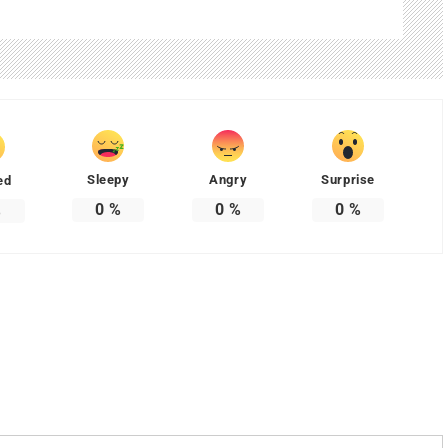
Sleepy
Angry
Surprise
ed
0
%
0
%
0
%
%