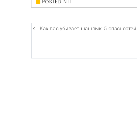
POSTED IN
IT
Навигация
Как вас убивает шашлык: 5 опасностей
по
записям