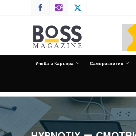
Skip
to
content
CASPIAN RADIO
Учеба и Карьера
Саморазвитие
HYPNOTIX — СМОТР