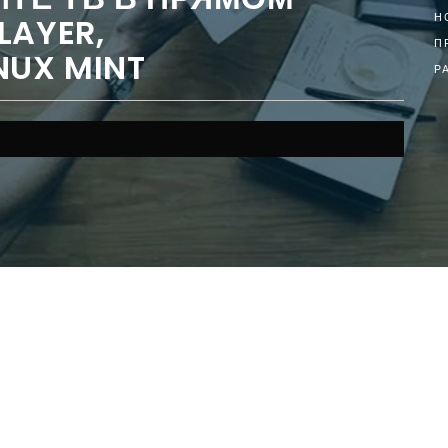
LAYER,
H
П
NUX MINT
Р