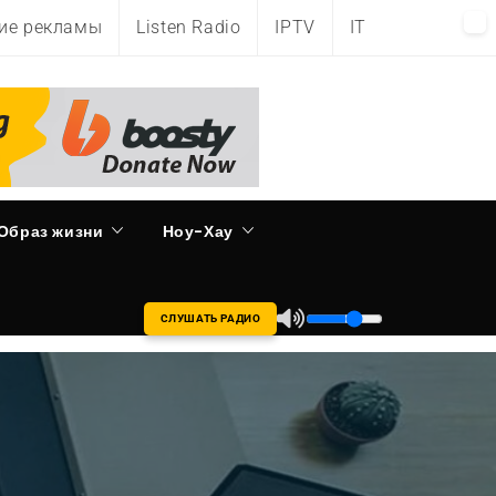
ие рекламы
Listen Radio
IPTV
IT
Образ жизни
Ноу-Хау
СЛУШАТЬ РАДИО