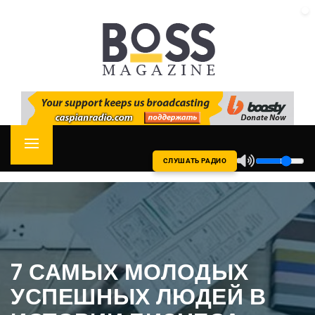
Skip
CASPIAN RADIO
to
content
Primary
СЛУШАТЬ РАДИО
Menu
7 САМЫХ МОЛОДЫХ
УСПЕШНЫХ ЛЮДЕЙ В