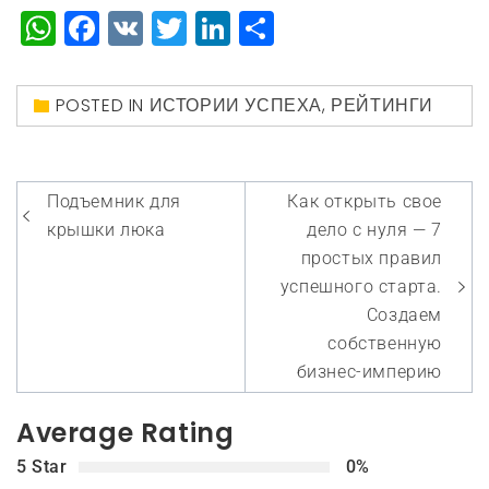
WhatsApp
Facebook
VK
Twitter
LinkedIn
Отправить
POSTED IN
ИСТОРИИ УСПЕХА
,
РЕЙТИНГИ
Навигация
Подъемник для
Как открыть свое
по
крышки люка
дело с нуля — 7
записям
простых правил
успешного старта.
Создаем
собственную
бизнес-империю
Average Rating
5 Star
0%