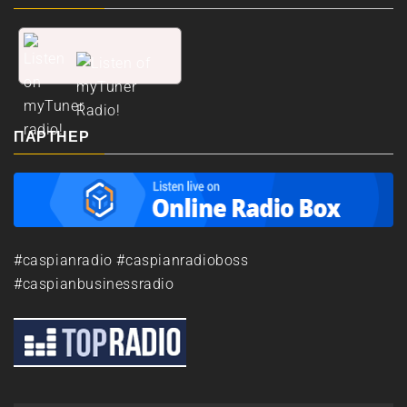
ПАРТНЕР
#caspianradio #caspianradioboss
#caspianbusinessradio