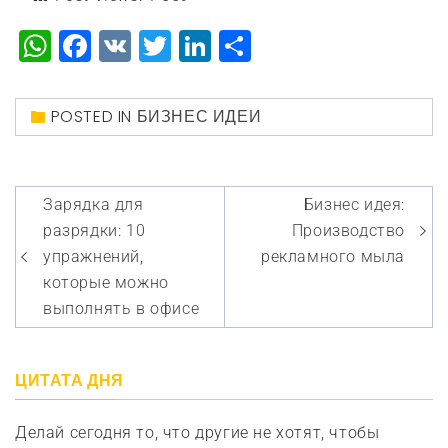
WhatsApp
Facebook
VK
Twitter
LinkedIn
Отправить
POSTED IN
БИЗНЕС ИДЕИ
Навигация
Зарядка для
Бизнес идея:
по
разрядки: 10
Производство
записям
упражнений,
рекламного мыла
которые можно
выполнять в офисе
ЦИТАТА ДНЯ
Делай сегодня то, что другие не хотят, чтобы