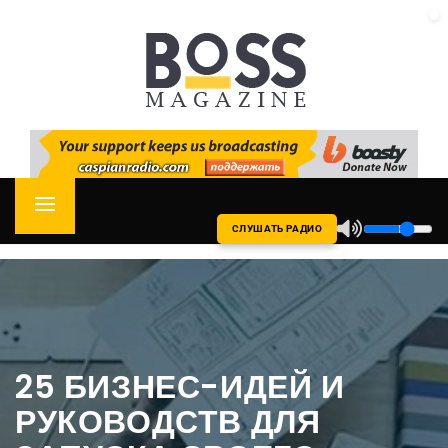
Skip
CASPIAN RADIO
to
content
Primary
СЛУШАТЬ РАДИО
Menu
25 БИЗНЕС-ИДЕЙ И
РУКОВОДСТВ ДЛЯ