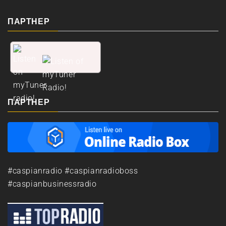
ПАРТНЕР
ПАРТНЕР
#caspianradio #caspianradioboss
#caspianbusinessradio