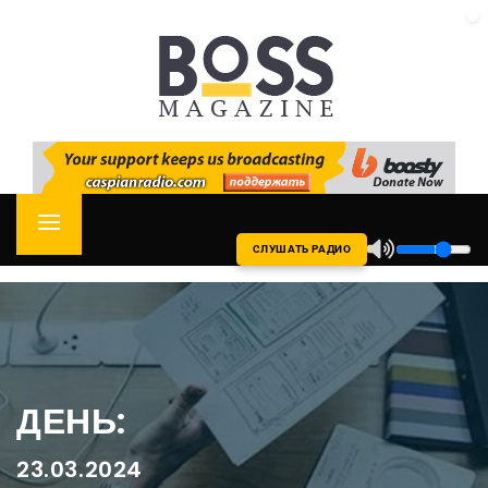
Skip
CASPIAN RADIO
to
content
Primary
СЛУШАТЬ РАДИО
Menu
ДЕНЬ:
23.03.2024