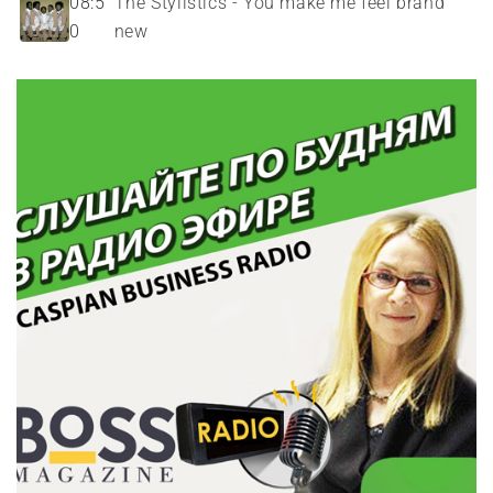
08:5
The Stylistics - You make me feel brand
0
new