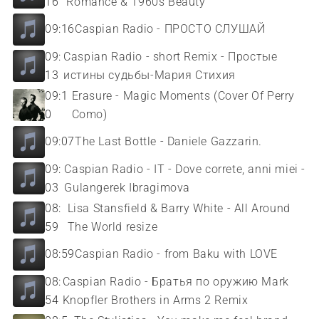
16
Romance & 1960s Beauty
09:16
Caspian Radio - ПРОСТО СЛУШАЙ
09:
Caspian Radio - short Remix - Простые
13
истины судьбы-Мария Стихия
09:1
Erasure - Magic Moments (Cover Of Perry
0
Como)
09:07
The Last Bottle - Daniele Gazzarin.
09:
Caspian Radio - IT - Dove correte, anni miei -
03
Gulangerek Ibragimova
08:
Lisa Stansfield & Barry White - All Around
59
The World resize
08:59
Caspian Radio - from Baku with LOVE
08:
Caspian Radio - Братья по оружию Mark
54
Knopfler Brothers in Arms 2 Remix