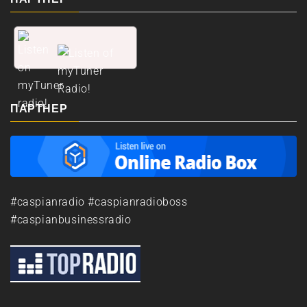
ПАРТНЕР
#caspianradio #caspianradioboss
#caspianbusinessradio